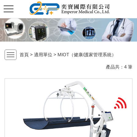
切
奕
換
選
單
寶
國
首頁 > 適用單位 > MIOT（健康/護家管理系統）
open
際
產品共：
4
筆
股
份
有