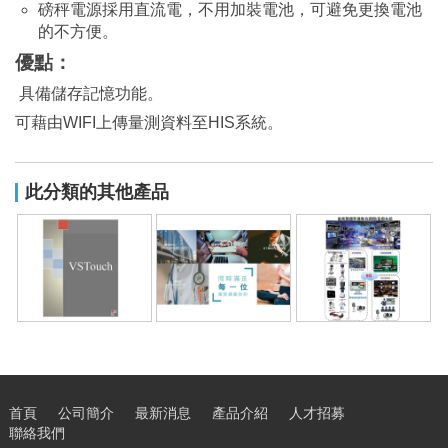
磅秤電源採用直流電，不用加裝電池，可避免更換電池
的不方便。
優點：
具備儲存記憶功能。
可藉由WIFI上傳量測資料至HIS系統。
此分類的其他產品
動態醫療影像整合
病房傳輸平台
勞檢管理系統
調撥/直撥系統
首頁
公司簡介
最新消息
產品介紹
人才招募
聯絡我們