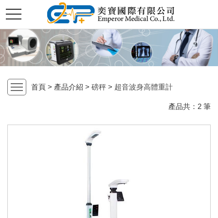
切
奕
換
選
單
寶
國
首頁 > 產品介紹 >
磅秤
>
超音波身高體重計
open
際
產品共：
2
筆
股
份
有