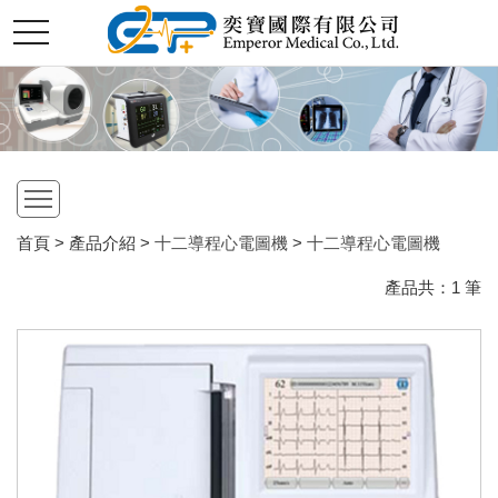
切
奕
換
選
單
寶
國
open
際
首頁 > 產品介紹 >
十二導程心電圖機
>
十二導程心電圖機
產品共：
1
筆
股
份
有