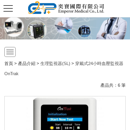
切
奕
換
選
單
寶
國
open
際
首頁 > 產品介紹 >
生理監視器(SL)
>
穿戴式24小時血壓監視器
OnTrak
股
產品共：
6
筆
份
有