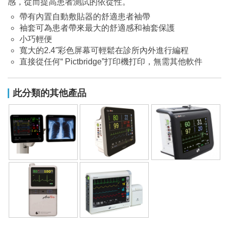
感，從而提高患者測試的依從性。
帶有內置自動敷貼器的舒適患者袖帶
袖套可為患者帶來最大的舒適感和袖套保護
小巧輕便
寬大的2.4˝彩色屏幕可輕鬆在診所內外進行編程
直接從任何“ Pictbridge”打印機打印，無需其他軟件
此分類的其他產品
重症生理監視器
多參數生理監視器
轉送型生理監視器
多功能生理監視器
心電圖血氧監視器
elance