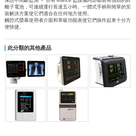
保證不間斷監測 － 所有 élance 監護儀內部都裝有強勁的鋰
離子電池，可連續運行長達五小時。一體式手柄和簡單的安
裝解決方案使它們適合在任何地方使用。
觸控式螢幕使用者介面和單級功能表使它們操作起來十分方
便快捷。
此分類的其他產品
重症生理監視器
多參數生理監視器
轉送型生理監視器
24小時血壓監視器
心電圖血氧監視器