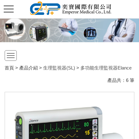
切
奕
換
選
單
寶
國
open
際
首頁 > 產品介紹 >
生理監視器(SL)
>
多功能生理監視器Elance
產品共：
6
筆
股
份
有